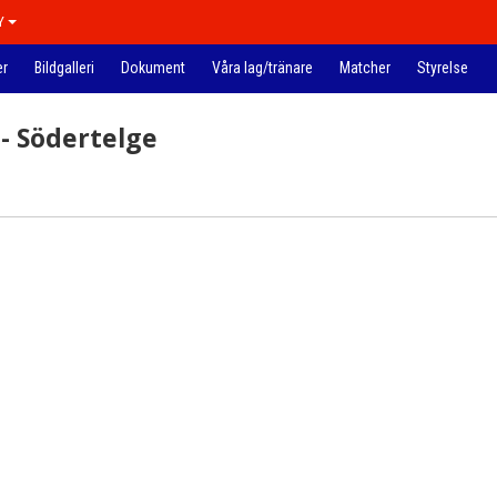
Y
er
Bildgalleri
Dokument
Våra lag/tränare
Matcher
Styrelse
 - Södertelge