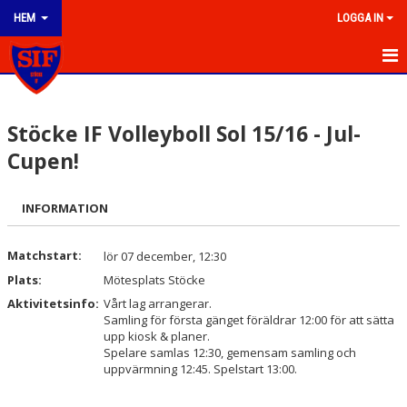
HEM
LOGGA IN
HEM
Stöcke IF Volleyboll Sol 15/16 - Jul-
NYHETER
Cupen!
OM KLUBBEN
INFORMATION
KONTAKT
KALENDER
Matchstart:
lör 07 december, 12:30
Plats:
Mötesplats Stöcke
BILDGALLERI
Aktivitetsinfo:
Vårt lag arrangerar.
Samling för första gänget föräldrar 12:00 för att sätta
DOKUMENT
upp kiosk & planer.
Spelare samlas 12:30, gemensam samling och
VÅRA LAG/TRÄNARE
uppvärmning 12:45. Spelstart 13:00.
MATCHER