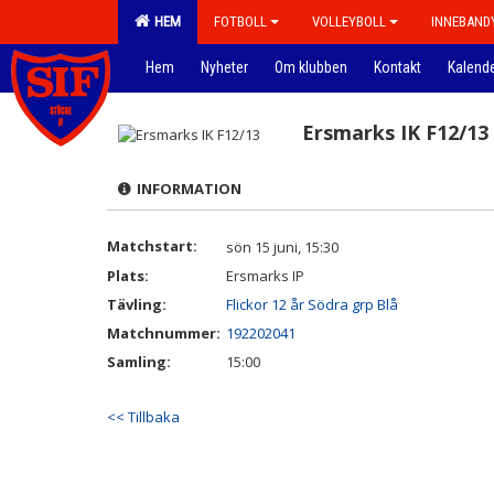
HEM
FOTBOLL
VOLLEYBOLL
INNEBAND
Hem
Nyheter
Om klubben
Kontakt
Kalend
Ersmarks IK F12/13
INFORMATION
Matchstart:
sön 15 juni, 15:30
Plats:
Ersmarks IP
Tävling:
Flickor 12 år Södra grp Blå
Matchnummer:
192202041
Samling:
15:00
<< Tillbaka