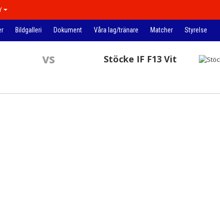
Y
er
Bildgalleri
Dokument
Våra lag/tränare
Matcher
Styrelse
vs
Stöcke IF F13 Vit