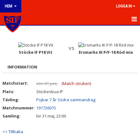
HEM
LOGGA IN
HEM
NYHETER
vs
Stöcke IF P18 Vit
Ersmarks IK P/F-18 Röd mix
OM KLUBBEN
INFORMATION
KONTAKT
Matchstart:
sön 01 juni,
(Match struken)
KALENDER
Plats:
Stöckesbua IP
BILDGALLERI
Tävling:
Pojkar 7 år Södra sammandrag
Matchnummer:
191726015
DOKUMENT
Samling:
lör 31 maj, 23:00
VÅRA LAG/TRÄNARE
<< Tillbaka
MATCHER