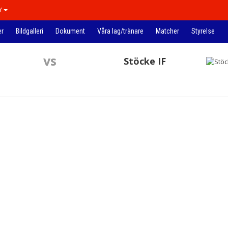
Y
er
Bildgalleri
Dokument
Våra lag/tränare
Matcher
Styrelse
vs
Stöcke IF