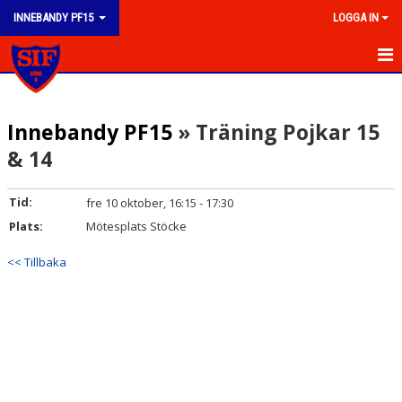
INNEBANDY PF15
LOGGA IN
HEM
Innebandy PF15
» Träning Pojkar 15
NYHETER
& 14
KALENDER
Tid:
fre 10 oktober, 16:15 - 17:30
MATCHER
Plats:
Mötesplats Stöcke
TRUPPEN
<< Tillbaka
BILDGALLERI
DOKUMENT
KONTAKT