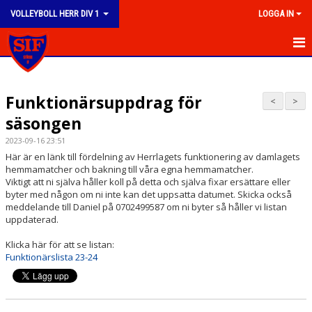
VOLLEYBOLL HERR DIV 1
LOGGA IN
HEM
Funktionärsuppdrag för
NYHETER
<
>
säsongen
KALENDER
2023-09-16 23:51
Här är en länk till fördelning av Herrlagets funktionering av damlagets
TRUPPEN
hemmamatcher och bakning till våra egna hemmamatcher.
Viktigt att ni själva håller koll på detta och själva fixar ersättare eller
BILDGALLERI
byter med någon om ni inte kan det uppsatta datumet. Skicka också
meddelande till Daniel på 0702499587 om ni byter så håller vi listan
uppdaterad.
DOKUMENT
Klicka här för att se listan:
KONTAKT
Funktionärslista 23-24