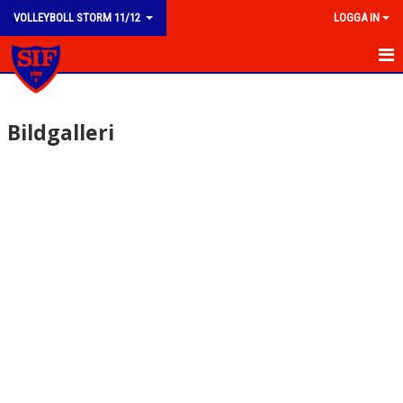
VOLLEYBOLL STORM 11/12
LOGGA IN
HEM
Bildgalleri
NYHETER
KALENDER
TRUPPEN
BILDGALLERI
DOKUMENT
KONTAKT