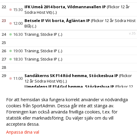
22
IFK Umeå 2014 borta, Vildmannavallen IP
(Flickor 12 år
15:30
Södra Höst Vit)
(..)
23
Betsele IF Vit borta, Ågläntan IP
(Flickor 12 år Södra Höst
12:00
Blå)
(..)
v.35
24
16:30
Träning, Stöcke IP
(..)
25
26
19:00
Träning, Stöcke IP
(..)
27
18:30
Träning, Stöcke IP
(..)
28
29
Sandåkerns SK F14 Röd hemma, Stöckesbua IP
(Flickor
11:00
12 år Södra Höst Vit)
(..)
Umedalens IF F14 Gul hemma, Stöckesbua IP
(Flickor 12
14:00
år Södra Höst Blå)
(..)
För att hemsidan ska fungera korrekt använder vi nödvändiga
30
cookies från SportAdmin. Dessa går inte att stänga av.
v.36
31
16:30
Träning, Stöcke IP
(..)
Föreningen kan också använda frivilliga cookies, t.ex. för
statistik eller marknadsföring. Du väljer själv om du vill
acceptera dessa.
Anpassa dina val