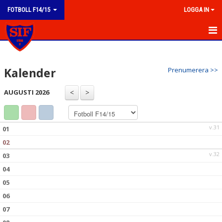
FOTBOLL F14/15
LOGGA IN
HEM
Kalender
Prenumerera >>
NYHETER
AUGUSTI 2026
KALENDER
MATCHER
v.31
01
TRUPPEN
02
v.32
03
BILDGALLERI
04
DOKUMENT
05
06
KONTAKT
07