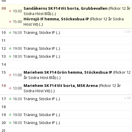
08
09
Sandåkerns SK F14 Vit borta, Grubbevallen
(Flickor 12 år
10:30
Södra Höst Blå)
(..)
Hörnsjö IF hemma, Stöckesbua IP
(Flickor 12 år Södra
15:00
Höst Vit)
(..)
v.33
10
16:30
Träning, Stöcke IP
(..)
11
12
19:00
Träning, Stöcke IP
(..)
13
18:30
Träning, Stöcke IP
(..)
14
15
Mariehem SK F14 Grön hemma, Stöckesbua IP
(Flickor 12
11:00
år Södra Höst Blå)
(..)
16
Mariehem SK F14 Vit borta, MSK Arena
(Flickor 12 år
13:00
Södra Höst Vit)
(..)
v.34
17
16:30
Träning, Stöcke IP
(..)
18
19
19:00
Träning, Stöcke IP
(..)
20
18:30
Träning, Stöcke IP
(..)
21