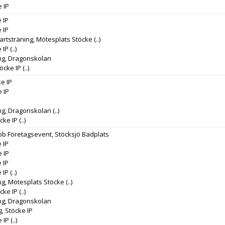
e IP
 IP
 IP
artsträning, Mötesplats Stöcke
(..)
 IP
(..)
ng, Dragonskolan
töcke IP
(..)
ke IP
e IP
ng, Dragonskolan
(..)
cke IP
(..)
bb Företagsevent, Stöcksjö Badplats
 IP
e IP
 IP
 IP
(..)
ng, Mötesplats Stöcke
(..)
cke IP
(..)
ng, Dragonskolan
, Stöcke IP
e IP
(..)