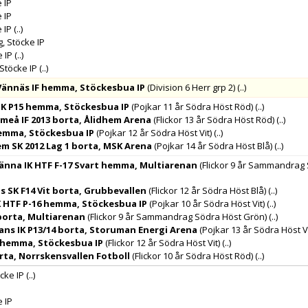
 IP
 IP
 IP
(..)
, Stöcke IP
e IP
(..)
 Stöcke IP
(..)
Vännäs IF hemma, Stöckesbua IP
(Division 6 Herr grp 2)
(..)
IK P15 hemma, Stöckesbua IP
(Pojkar 11 år Södra Höst Röd)
(..)
eå IF 2013 borta, Ålidhem Arena
(Flickor 13 år Södra Höst Röd)
(..)
hemma, Stöckesbua IP
(Pojkar 12 år Södra Höst Vit)
(..)
m SK 2012 Lag 1 borta, MSK Arena
(Pojkar 14 år Södra Höst Blå)
(..)
männa IK HTF F-17 Svart hemma, Multiarenan
(Flickor 9 år Sammandrag
 SK F14 Vit borta, Grubbevallen
(Flickor 12 år Södra Höst Blå)
(..)
K HTF P-16 hemma, Stöckesbua IP
(Pojkar 10 år Södra Höst Vit)
(..)
borta, Multiarenan
(Flickor 9 år Sammandrag Södra Höst Grön)
(..)
ns IK P13/14 borta, Storuman Energi Arena
(Pojkar 13 år Södra Höst Vi
 hemma, Stöckesbua IP
(Flickor 12 år Södra Höst Vit)
(..)
rta, Norrskensvallen Fotboll
(Flickor 10 år Södra Höst Röd)
(..)
cke IP
(..)
e IP