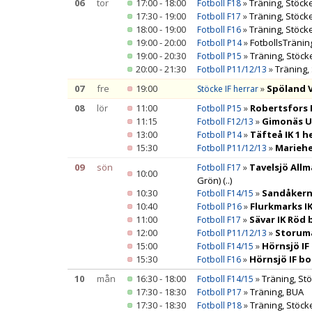
06
tor
17:00 - 18:00
»
Träning, Stöcke
Fotboll F18
17:30 - 19:00
»
Träning, Stöcke
Fotboll F17
18:00 - 19:00
»
Träning, Stöcke
Fotboll F16
19:00 - 20:00
»
FotbollsTräning
Fotboll P14
19:00 - 20:30
»
Träning, Stöck
Fotboll P15
20:00 - 21:30
»
Träning,
Fotboll P11/12/13
07
fre
19:00
»
Spöland 
Stöcke IF herrar
08
lör
11:00
»
Robertsfors 
Fotboll P15
11:15
»
Gimonäs Um
Fotboll F12/13
13:00
»
Täfteå IK 1 
Fotboll P14
15:30
»
Mariehe
Fotboll P11/12/13
09
sön
»
Tavelsjö All
Fotboll F17
10:00
Grön)
(..)
10:30
»
Sandåkerns
Fotboll F14/15
10:40
»
Flurkmarks I
Fotboll P16
11:00
»
Sävar IK Röd 
Fotboll F17
12:00
»
Storuma
Fotboll P11/12/13
15:00
»
Hörnsjö IF
Fotboll F14/15
15:30
»
Hörnsjö IF bo
Fotboll F16
10
mån
16:30 - 18:00
»
Träning, Stö
Fotboll F14/15
17:30 - 18:30
»
Träning, BUA
Fotboll P17
17:30 - 18:30
»
Träning, Stöck
Fotboll P18