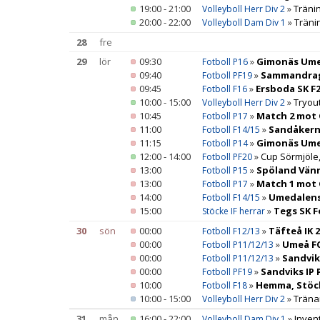
19:00 - 21:00
»
Tränin
Volleyboll Herr Div 2
20:00 - 22:00
»
Träni
Volleyboll Dam Div 1
28
fre
29
lör
09:30
»
Gimonäs Umeå
Fotboll P16
09:40
»
Sammandrag
Fotboll PF19
09:45
»
Ersboda SK F
Fotboll F16
10:00 - 15:00
»
Tryout
Volleyboll Herr Div 2
10:45
»
Match 2 mot
Fotboll P17
11:00
»
Sandåkern
Fotboll F14/15
11:15
»
Gimonäs Ume
Fotboll P14
12:00 - 14:00
»
Cup Sörmjöle
Fotboll PF20
13:00
»
Spöland Vänn
Fotboll P15
13:00
»
Match 1 mot
Fotboll P17
14:00
»
Umedalens 
Fotboll F14/15
15:00
»
Tegs SK F
Stöcke IF herrar
30
sön
00:00
»
Täfteå IK 
Fotboll F12/13
00:00
»
Umeå FC
Fotboll P11/12/13
00:00
»
Sandvik
Fotboll P11/12/13
00:00
»
Sandviks IP 
Fotboll PF19
10:00
»
Hemma, Stöck
Fotboll F18
10:00 - 15:00
»
Träna
Volleyboll Herr Div 2
31
mån
16:00 - 22:00
»
Inven
Volleyboll Dam Div 1