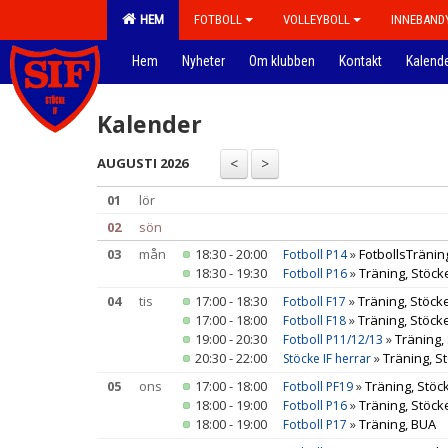
HEM
FOTBOLL
VOLLEYBOLL
INNEBAND
Hem
Nyheter
Om klubben
Kontakt
Kalend
Kalender
AUGUSTI 2026
01
lör
02
sön
03
mån
18:30 - 20:00
»
FotbollsTräning
Fotboll P14
18:30 - 19:30
»
Träning, Stöck
Fotboll P16
04
tis
17:00 - 18:30
»
Träning, Stöcke
Fotboll F17
17:00 - 18:00
»
Träning, Stöcke
Fotboll F18
19:00 - 20:30
»
Träning,
Fotboll P11/12/13
20:30 - 22:00
»
Träning, S
Stöcke IF herrar
05
ons
17:00 - 18:00
»
Träning, Stöc
Fotboll PF19
18:00 - 19:00
»
Träning, Stöck
Fotboll P16
18:00 - 19:00
»
Träning, BUA
Fotboll P17