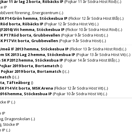
jkar 11 år lag 2 borta, Röbäcks IP
(Pojkar 11 år Södra Höst Röd)
(..)
ke IP
bbEvent förening , Energicentrum
(..)
SK F14 Grön hemma, Stöckesbua IP
(Flickor 12 år Södra Höst Blå)
(..)
 Röd borta, Röbäcks IP
(Pojkar 12 år Södra Höst Vit)
(..)
(F2016) Vit hemma, Stöckesbua IP
(Flickor 10 år Södra Höst Röd)
(..)
K P17 Röd borta, Grubbevallen
(Pojkar 9 år Södra Höst)
(..)
K P17 Vit borta, Grubbevallen
(Pojkar 9 år Södra Höst)
(..)
Umeå IF 2013 hemma, Stöckesbua IP
(Flickor 13 år Södra Höst Röd)
(..)
m SK 2013 Lag 2 hemma, Stöckesbua IP
(Pojkar 13 år Södra Höst Vit)
(..)
 SK P2012 hemma, Stöckesbua IP
(Pojkar 14 år Södra Höst Blå)
(..)
 Pojkar 2019 borta, Bortamatch
()
P Pojkar 2019 borta, Bortamatch
()
(..)
amatch
()
(..)
rta, Täfteåborg
()
K F14 Vit borta, MSK Arena
(Flickor 12 år Södra Höst Vit)
(..)
P2016 hemma, Stöckesbua IP
(Pojkar 10 år Södra Höst Vit)
(..)
cke IP
(..)
e IP
ng, Dragonskolan
(..)
, Stöcke IP
e IP
(..)