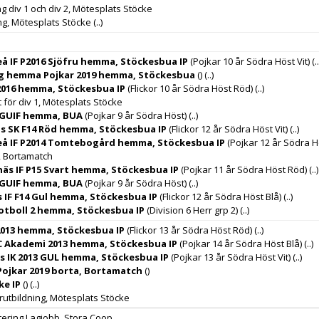
g div 1 och div 2, Mötesplats Stöcke
ng, Mötesplats Stöcke
(..)
 IF P2016 Sjöfru hemma, Stöckesbua IP
(Pojkar 10 år Södra Höst Vit)
(..
 hemma Pojkar 2019 hemma, Stöckesbua
()
(..)
2016 hemma, Stöckesbua IP
(Flickor 10 år Södra Höst Röd)
(..)
 för div 1, Mötesplats Stöcke
 GUIF hemma, BUA
(Pojkar 9 år Södra Höst)
(..)
s SK F14 Röd hemma, Stöckesbua IP
(Flickor 12 år Södra Höst Vit)
(..)
å IF P2014 Tomtebogård hemma, Stöckesbua IP
(Pojkar 12 år Södra Hö
, Bortamatch
äs IF P15 Svart hemma, Stöckesbua IP
(Pojkar 11 år Södra Höst Röd)
(..)
 GUIF hemma, BUA
(Pojkar 9 år Södra Höst)
(..)
IF F14 Gul hemma, Stöckesbua IP
(Flickor 12 år Södra Höst Blå)
(..)
otboll 2 hemma, Stöckesbua IP
(Division 6 Herr grp 2)
(..)
2013 hemma, Stöckesbua IP
(Flickor 13 år Södra Höst Röd)
(..)
 Akademi 2013 hemma, Stöckesbua IP
(Pojkar 14 år Södra Höst Blå)
(..)
s IK 2013 GUL hemma, Stöckesbua IP
(Pojkar 13 år Södra Höst Vit)
(..)
Pojkar 2019 borta, Bortamatch
()
e IP
()
(..)
rutbildning, Mötesplats Stöcke
tering Lagjobb, Stora Coop