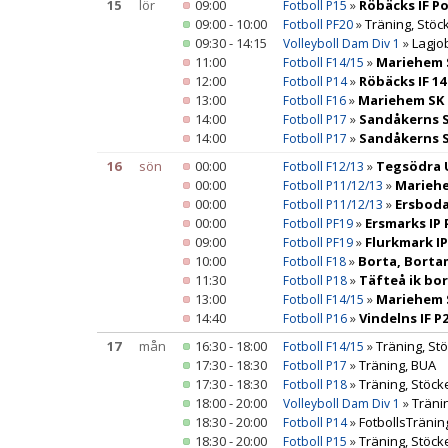
15
lör
09:00
»
Röbäcks IF Po
Fotboll P15
09:00 - 10:00
»
Träning, Stöc
Fotboll PF20
09:30 - 14:15
»
Lagjo
Volleyboll Dam Div 1
11:00
»
Mariehem 
Fotboll F14/15
12:00
»
Röbäcks IF 14
Fotboll P14
13:00
»
Mariehem SK 
Fotboll F16
14:00
»
Sandåkerns S
Fotboll P17
14:00
»
Sandåkerns S
Fotboll P17
16
sön
00:00
»
Tegsödra 
Fotboll F12/13
00:00
»
Mariehe
Fotboll P11/12/13
00:00
»
Ersboda
Fotboll P11/12/13
00:00
»
Ersmarks IP
Fotboll PF19
09:00
»
Flurkmark I
Fotboll PF19
10:00
»
Borta, Bort
Fotboll F18
11:30
»
Täfteå ik bo
Fotboll P18
13:00
»
Mariehem S
Fotboll F14/15
14:40
»
Vindelns IF 
Fotboll P16
17
mån
16:30 - 18:00
»
Träning, Stö
Fotboll F14/15
17:30 - 18:30
»
Träning, BUA
Fotboll P17
17:30 - 18:30
»
Träning, Stöck
Fotboll P18
18:00 - 20:00
»
Träni
Volleyboll Dam Div 1
18:30 - 20:00
»
FotbollsTräning
Fotboll P14
18:30 - 20:00
»
Träning, Stöck
Fotboll P15