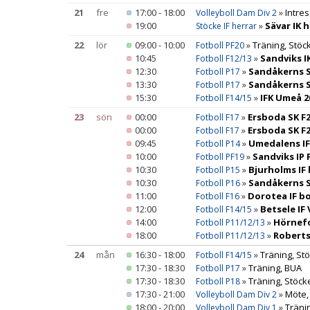
21
fre
17:00 - 18:00
»
Intre
Volleyboll Dam Div 2
19:00
»
Sävar IK 
Stöcke IF herrar
22
lör
09:00 - 10:00
»
Träning, Stöc
Fotboll PF20
10:45
»
Sandviks IK
Fotboll F12/13
12:30
»
Sandåkerns S
Fotboll P17
13:30
»
Sandåkerns S
Fotboll P17
15:30
»
IFK Umeå 2
Fotboll F14/15
23
sön
00:00
»
Ersboda SK F2
Fotboll F17
00:00
»
Ersboda SK F
Fotboll F17
09:45
»
Umedalens IF
Fotboll P14
10:00
»
Sandviks IP 
Fotboll PF19
10:30
»
Bjurholms IF
Fotboll P15
10:30
»
Sandåkerns S
Fotboll P16
11:00
»
Dorotea IF bo
Fotboll F16
12:00
»
Betsele IF 
Fotboll F14/15
14:00
»
Hörnefo
Fotboll P11/12/13
18:00
»
Roberts
Fotboll P11/12/13
24
mån
16:30 - 18:00
»
Träning, Stö
Fotboll F14/15
17:30 - 18:30
»
Träning, BUA
Fotboll P17
17:30 - 18:30
»
Träning, Stöck
Fotboll P18
17:30 - 21:00
»
Möte,
Volleyboll Dam Div 2
18:00 - 20:00
»
Träni
Volleyboll Dam Div 1