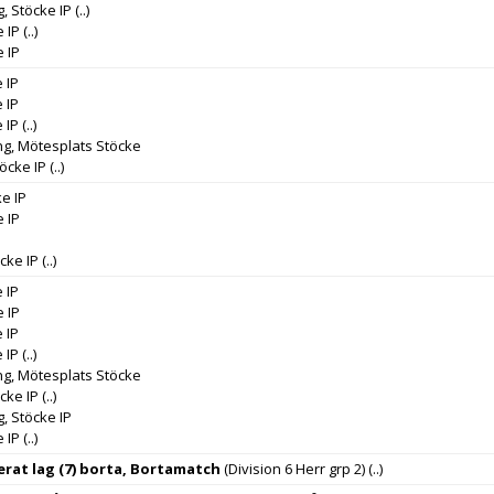
, Stöcke IP
(..)
e IP
(..)
e IP
 IP
 IP
 IP
(..)
ng, Mötesplats Stöcke
töcke IP
(..)
ke IP
e IP
cke IP
(..)
 IP
e IP
 IP
 IP
(..)
ng, Mötesplats Stöcke
cke IP
(..)
, Stöcke IP
e IP
(..)
erat lag (7) borta, Bortamatch
(Division 6 Herr grp 2)
(..)