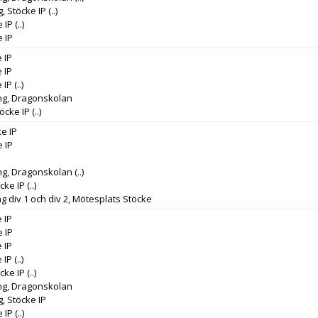
, Stöcke IP
(..)
e IP
(..)
e IP
 IP
 IP
 IP
(..)
ng, Dragonskolan
töcke IP
(..)
ke IP
e IP
ng, Dragonskolan
(..)
cke IP
(..)
g div 1 och div 2, Mötesplats Stöcke
 IP
e IP
 IP
 IP
(..)
cke IP
(..)
ng, Dragonskolan
, Stöcke IP
e IP
(..)