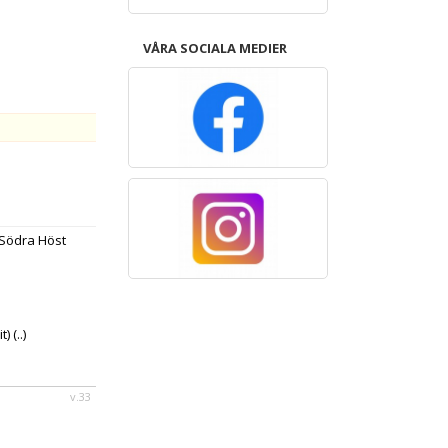
VÅRA SOCIALA MEDIER
 Södra Höst
t)
(..)
v.33