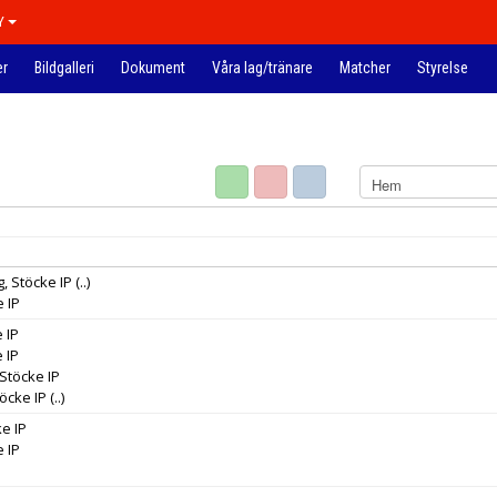
Y
er
Bildgalleri
Dokument
Våra lag/tränare
Matcher
Styrelse
, Stöcke IP
(..)
e IP
 IP
 IP
 Stöcke IP
töcke IP
(..)
ke IP
e IP