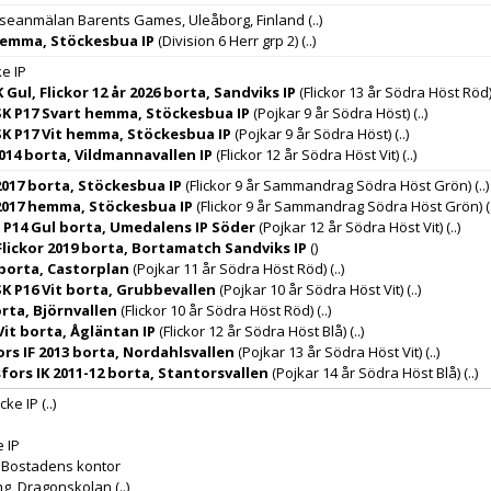
sseanmälan Barents Games, Uleåborg, Finland
(..)
hemma, Stöckesbua IP
(Division 6 Herr grp 2)
(..)
ke IP
 Gul, Flickor 12 år 2026 borta, Sandviks IP
(Flickor 13 år Södra Höst Röd
K P17 Svart hemma, Stöckesbua IP
(Pojkar 9 år Södra Höst)
(..)
K P17 Vit hemma, Stöckesbua IP
(Pojkar 9 år Södra Höst)
(..)
014 borta, Vildmannavallen IP
(Flickor 12 år Södra Höst Vit)
(..)
017 borta, Stöckesbua IP
(Flickor 9 år Sammandrag Södra Höst Grön)
(..)
2017 hemma, Stöckesbua IP
(Flickor 9 år Sammandrag Södra Höst Grön)
(
 P14 Gul borta, Umedalens IP Söder
(Pojkar 12 år Södra Höst Vit)
(..)
Flickor 2019 borta, Bortamatch Sandviks IP
()
 borta, Castorplan
(Pojkar 11 år Södra Höst Röd)
(..)
K P16 Vit borta, Grubbevallen
(Pojkar 10 år Södra Höst Vit)
(..)
rta, Björnvallen
(Flickor 10 år Södra Höst Röd)
(..)
Vit borta, Ågläntan IP
(Flickor 12 år Södra Höst Blå)
(..)
rs IF 2013 borta, Nordahlsvallen
(Pojkar 13 år Södra Höst Vit)
(..)
fors IK 2011-12 borta, Stantorsvallen
(Pojkar 14 år Södra Höst Blå)
(..)
cke IP
(..)
e IP
 Bostadens kontor
ng, Dragonskolan
(..)