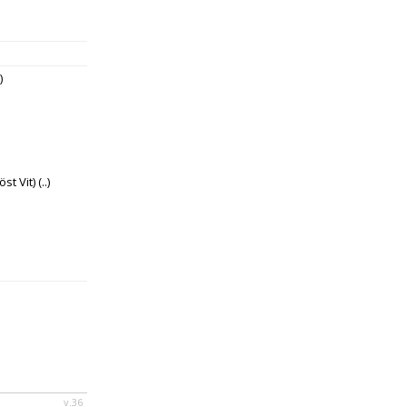
)
st Vit)
(..)
v.36