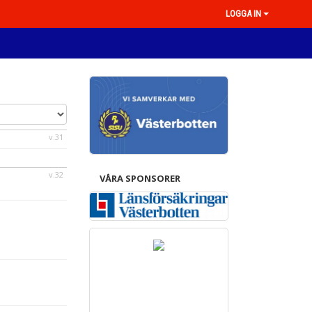
LOGGA IN
v.31
v.32
VÅRA SPONSORER